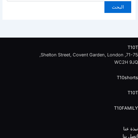
T10T
71-75, Shelton Street, Covent Garden, London,
WC2H 9JQ
T10shorts
T10T
T10FAMILY
نبذة عنا
اتصل بنا