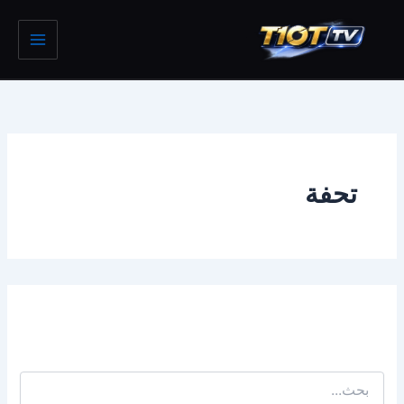
خطي
لى
لمحتوى
تحفة
يبدو أننا لا نستطيع العثور على ما تبحث عنه. ربما قد يساعدك
البحث.
البحث
عن: