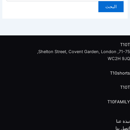
T10T
71-75, Shelton Street, Covent Garden, London,
WC2H 9JQ
T10shorts
T10T
T10FAMILY
نبذة عنا
اتصل بنا